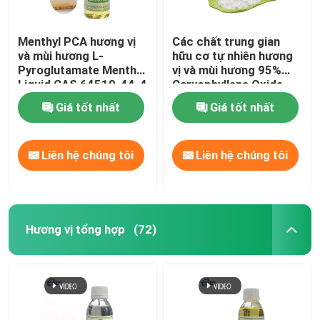
Menthyl PCA hương vị
Các chất trung gian
và mùi hương L-
hữu cơ tự nhiên hương
Pyroglutamate Menthol
vị và mùi hương 95%
Liquid CAS 64519-44-4
Caryophyllene Oxide
CAS 1139-30-6
Giá tốt nhất
Giá tốt nhất
Liên hệ chúng tôi
Liên hệ chúng tôi
Hương vị tổng hợp
(72)