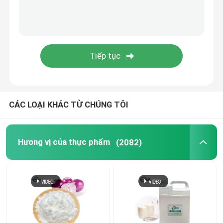
bột trái cây
bột đông khô
Dầu hữu cơ
CÁC LOẠI KHÁC TỪ CHÚNG TÔI
Các thành phần giảm cân tự nhiên
Hương vị của thực phẩm
(2082)
Màu sắc tố tự nhiên
sản phẩm chăm sóc sức khỏe