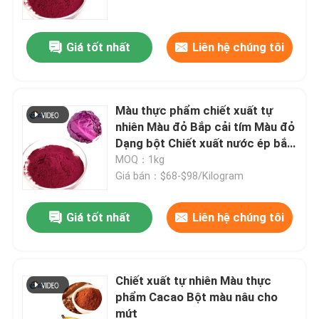
Giá tốt nhất
Liên hệ chúng tôi
Màu thực phẩm chiết xuất tự
nhiên Màu đỏ Bắp cải tím Màu đỏ
Dạng bột Chiết xuất nước ép bắp
cải tím cô đặc cho làm bánh và
MOQ：1kg
kẹo
Giá bán：$68-$98/Kilogram
Giá tốt nhất
Liên hệ chúng tôi
Nhà
Sản phẩm
Chiết xuất tự nhiên Màu thực
phẩm Cacao Bột màu nâu cho
mứt
Video