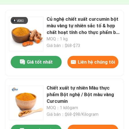
Củ nghệ chiết xuất curcumin bột
màu vàng tự nhiên sắc tố & hợp
chất hoạt tính cho thực phẩm bổ
sung chức năng thực phẩm & mỹ
MOQ：1 kg
phẩm
Giá bán：$68-$73
Giá tốt nhất
Liên hệ chúng tôi
Chiết xuất tự nhiên Màu thực
phẩm Bột nghệ / Bột màu vàng
Curcumin
MOQ：1 kilôgam
Giá bán：$68-$98/Kilogram