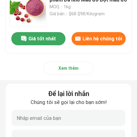
MOQ：1kg
Giá bán：$68-$98/Kilogram
hương vị và hương thơm
Hương vị tổng hợp
Giá tốt nhất
Liên hệ chúng tôi
Chất làm lạnh
Xem thêm
Tinh dầu thực vật tự nhiên
Để lại lời nhắn
chiết xuất thực vật tinh khiết
Chúng tôi sẽ gọi lại cho bạn sớm!
Chất làm ngọt
Hương vị monomer