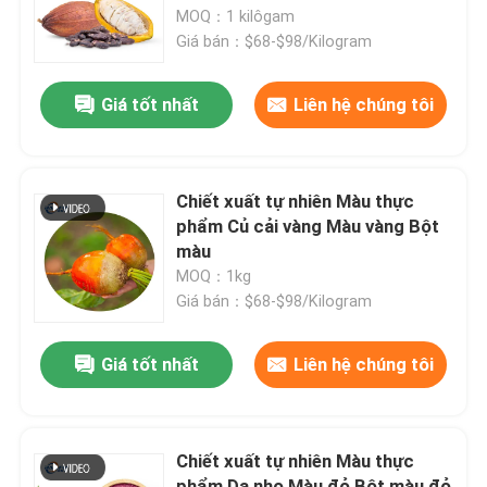
MOQ：1 kilôgam
Giá bán：$68-$98/Kilogram
Trình diễn VR
Giá tốt nhất
Liên hệ chúng tôi
Về chúng tôi
Chuyến tham quan nhà máy
Chiết xuất tự nhiên Màu thực
phẩm Củ cải vàng Màu vàng Bột
màu
Kiểm soát chất lượng
MOQ：1kg
Giá bán：$68-$98/Kilogram
Liên hệ với chúng tôi
Giá tốt nhất
Liên hệ chúng tôi
Tin tức
Chiết xuất tự nhiên Màu thực
Hương vị của thực phẩm
phẩm Da nho Màu đỏ Bột màu đỏ