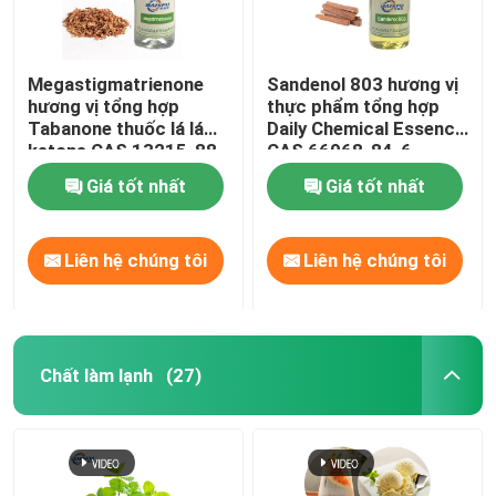
Megastigmatrienone
Sandenol 803 hương vị
hương vị tổng hợp
thực phẩm tổng hợp
Tabanone thuốc lá lá
Daily Chemical Essence
ketone CAS 13215-88-
CAS 66068-84-6
8 Hóa chất hàng ngày
Giá tốt nhất
Giá tốt nhất
Liên hệ chúng tôi
Liên hệ chúng tôi
Chất làm lạnh
(27)