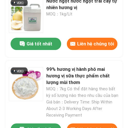
Nước ngọt nước ngọt trái cây tự
nhiên hương vị
MOQ：1kg/Lít
hương vị và hương thơm
Hương vị tổng hợp
Giá tốt nhất
Liên hệ chúng tôi
Chất làm lạnh
99% hương vị hành phô mai
Tinh dầu thực vật tự nhiên
hương vị sữa thực phẩm chất
lượng mùi thơm
chiết xuất thực vật tinh khiết
MOQ：7kg Có thể đặt hàng theo bất
kỳ số lượng nào theo nhu cầu của bạn
Giá bán：Delivery Time: Ship Within
Chất làm ngọt
About 2-3 Working Days After
Receiving Payment
Hương vị monomer