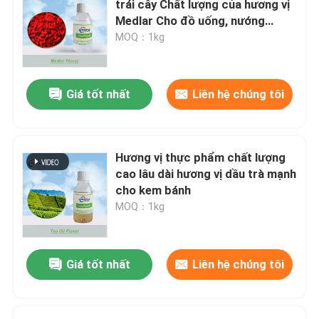
trái cây Chất lượng của hương vị
Medlar Cho đồ uống, nướng
bánh, kem
MOQ：1kg
Giá tốt nhất
Liên hệ chúng tôi
Hương vị thực phẩm chất lượng
cao lâu dài hương vị dầu trà mạnh
cho kem bánh
MOQ：1kg
Giá tốt nhất
Liên hệ chúng tôi