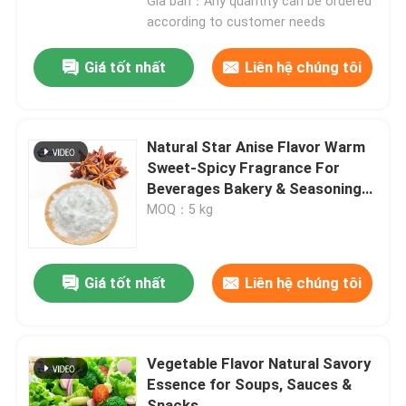
Giá bán：Any quantity can be ordered
according to customer needs
Để lại lời nhắn
Giá tốt nhất
Liên hệ chúng tôi
Chúng tôi sẽ gọi lại cho bạn sớm!
Natural Star Anise Flavor Warm
Sweet-Spicy Fragrance For
Beverages Bakery & Seasoning
Applications
MOQ：5 kg
Giá tốt nhất
Liên hệ chúng tôi
Vegetable Flavor Natural Savory
Gửi đi
Essence for Soups, Sauces &
Snacks