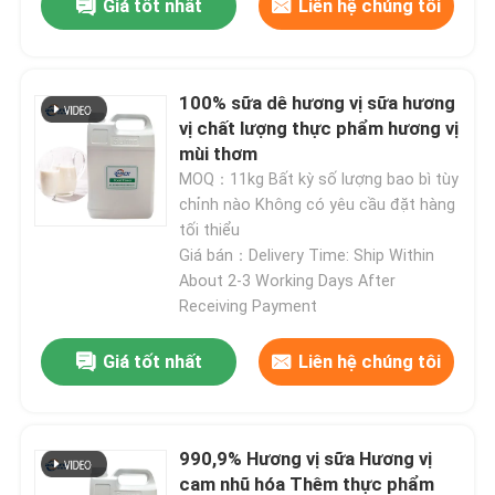
Giá tốt nhất
Liên hệ chúng tôi
bột trái cây
100% sữa dê hương vị sữa hương
bột đông khô
vị chất lượng thực phẩm hương vị
mùi thơm
MOQ：11kg Bất kỳ số lượng bao bì tùy
Dầu hữu cơ
chỉnh nào Không có yêu cầu đặt hàng
tối thiểu
Giá bán：Delivery Time: Ship Within
Các thành phần giảm cân tự nhiên
About 2-3 Working Days After
Receiving Payment
Màu sắc tố tự nhiên
Giá tốt nhất
Liên hệ chúng tôi
sản phẩm chăm sóc sức khỏe
990,9% Hương vị sữa Hương vị
cam nhũ hóa Thêm thực phẩm