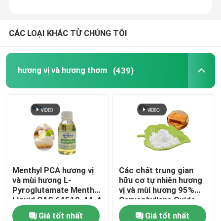
CÁC LOẠI KHÁC TỪ CHÚNG TÔI
hương vị và hương thơm
(439)
Menthyl PCA hương vị
Các chất trung gian
và mùi hương L-
hữu cơ tự nhiên hương
Pyroglutamate Menthol
vị và mùi hương 95%
Liquid CAS 64519-44-4
Caryophyllene Oxide
CAS 1139-30-6
Giá tốt nhất
Giá tốt nhất