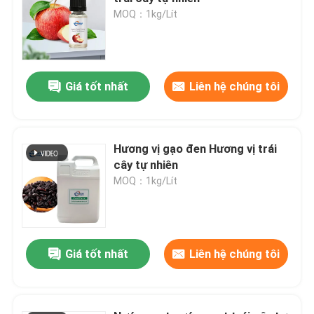
MOQ：1kg/Lít
Trình diễn VR
Về chúng tôi
Giá tốt nhất
Liên hệ chúng tôi
Chuyến tham quan nhà máy
Hương vị gạo đen Hương vị trái
cây tự nhiên
Kiểm soát chất lượng
MOQ：1kg/Lít
Liên hệ với chúng tôi
Giá tốt nhất
Liên hệ chúng tôi
Tin tức
Hương vị của thực phẩm