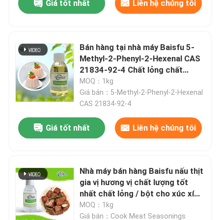
Giá tốt nhất
Liên hệ chúng tôi
Bán hàng tại nhà máy Baisfu 5-
Methyl-2-Phenyl-2-Hexenal CAS
21834-92-4 Chất lỏng chất
lượng tốt nhất cho thuốc lá và
MOQ：1kg
thực phẩm
Giá bán：5-Methyl-2-Phenyl-2-Hexenal
CAS 21834-92-4
Giá tốt nhất
Liên hệ chúng tôi
Nhà máy bán hàng Baisfu nấu thịt
gia vị hương vị chất lượng tốt
nhất chất lỏng / bột cho xúc xích
thịt nướng và gia vị mì ngay lập
MOQ：1kg
tức
Giá bán：Cook Meat Seasonings