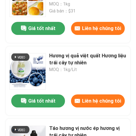
liệu thô cho chất tăng cường
MOQ：1kg
hương vị thực phẩm &amp; nước
Giá bán：$31
hoa
Giá tốt nhất
Liên hệ chúng tôi
Hương vị quả việt quất Hương liệu
trái cây tự nhiên
MOQ：1kg/Lít
Nhà
Giá tốt nhất
Liên hệ chúng tôi
Sản phẩm
Táo hương vị nước ép hương vị
Video
trái cây tự nhiên