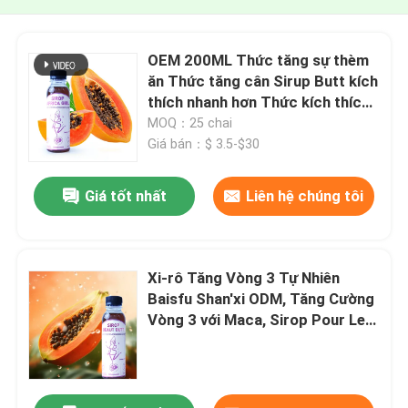
OEM 200ML Thức tăng sự thèm
ăn Thức tăng cân Sirup Butt kích
thích nhanh hơn Thức kích thích
multivitamin Thức uống bổ sung
MOQ：25 chai
Butt tăng cường Sirup Dream
Giá bán：$ 3.5-$30
Shape
Giá tốt nhất
Liên hệ chúng tôi
Xi-rô Tăng Vòng 3 Tự Nhiên
Baisfu Shan'xi ODM, Tăng Cường
Vòng 3 với Maca, Sirop Pour Les
Fesse, Sản phẩm Tăng Kích
Thước Vòng 3