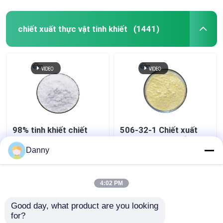
chiết xuất thực vật tinh khiết
(1441)
98% tinh khiết chiết
506-32-1 Chiết xuất
xuất thực vật tập trung
thực vật tinh khiết
bột màu da trắng bột
Danny
làm ẩm
Giá tốt nhất
Giá tốt nhất
4:02 PM
Good day, what product are you looking 
Liên hệ chúng tôi
Liên hệ chúng tôi
for?