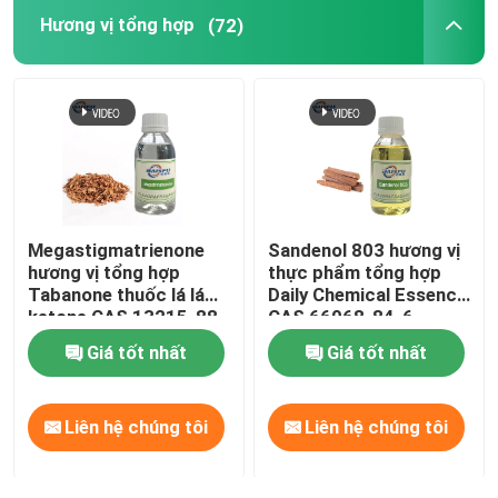
Hương vị tổng hợp
(72)
Megastigmatrienone
Sandenol 803 hương vị
hương vị tổng hợp
thực phẩm tổng hợp
Tabanone thuốc lá lá
Daily Chemical Essence
ketone CAS 13215-88-
CAS 66068-84-6
8 Hóa chất hàng ngày
Giá tốt nhất
Giá tốt nhất
Liên hệ chúng tôi
Liên hệ chúng tôi