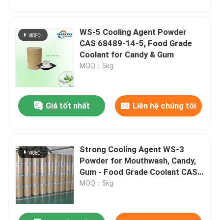
Chúng tôi sẽ gọi lại cho bạn sớm!
WS-5 Cooling Agent Powder
CAS 68489-14-5, Food Grade
Coolant for Candy & Gum
MOQ：5kg
Giá tốt nhất
Liên hệ chúng tôi
Strong Cooling Agent WS-3
Powder for Mouthwash, Candy,
Gửi đi
Gum - Food Grade Coolant CAS
39711-79-0
MOQ：5kg