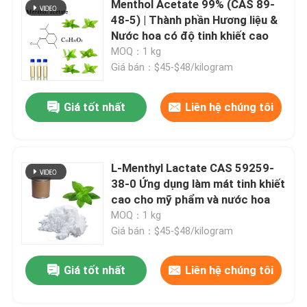
Menthol Acetate 99% (CAS 89-
48-5) | Thành phần Hương liệu &
bột trái cây
Nước hoa có độ tinh khiết cao
MOQ：1 kg
Giá bán：$45-$48/kilogram
bột đông khô
Giá tốt nhất
Liên hệ chúng tôi
Dầu hữu cơ
Các thành phần giảm cân tự nhiên
L-Menthyl Lactate CAS 59259-
38-0 Ứng dụng làm mát tinh khiết
cao cho mỹ phẩm và nước hoa
Màu sắc tố tự nhiên
MOQ：1 kg
Giá bán：$45-$48/kilogram
sản phẩm chăm sóc sức khỏe
Giá tốt nhất
Liên hệ chúng tôi