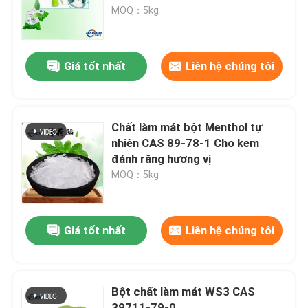
MOQ：5kg
Trình diễn VR
Giá tốt nhất
Liên hệ chúng tôi
Về chúng tôi
Chuyến tham quan nhà máy
Chất làm mát bột Menthol tự
nhiên CAS 89-78-1 Cho kem
đánh răng hương vị
Kiểm soát chất lượng
MOQ：5kg
Liên hệ với chúng tôi
Giá tốt nhất
Liên hệ chúng tôi
Tin tức
Bột chất làm mát WS3 CAS
Hương vị của thực phẩm
39711-79-0