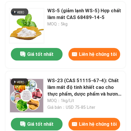
WS-5 (giảm lạnh WS-5) Hợp chất
làm mát CAS 68489-14-5
MOQ：5kg
Giá tốt nhất
Liên hệ chúng tôi
WS-23 (CAS 51115-67-4): Chất
làm mát độ tinh khiết cao cho
thực phẩm, dược phẩm và hương
vị
MOQ：1kg/Lít
Giá bán：USD 75-85 Liter
Giá tốt nhất
Liên hệ chúng tôi
Để lại lời nhắn