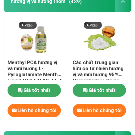
hương vị và hương thơm
(439)
Menthyl PCA hương vị
Các chất trung gian
và mùi hương L-
hữu cơ tự nhiên hương
Pyroglutamate Menthol
vị và mùi hương 95%
Liquid CAS 64519-44-4
Caryophyllene Oxide
CAS 1139-30-6
Giá tốt nhất
Giá tốt nhất
Liên hệ chúng tôi
Liên hệ chúng tôi