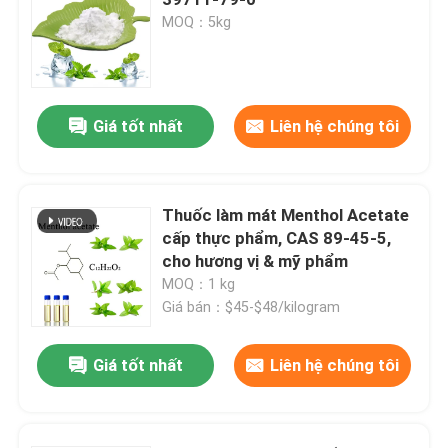
MOQ：5kg
hương vị và hương thơm
Hương vị tổng hợp
Giá tốt nhất
Liên hệ chúng tôi
Chất làm lạnh
Thuốc làm mát Menthol Acetate
cấp thực phẩm, CAS 89-45-5,
Tinh dầu thực vật tự nhiên
cho hương vị & mỹ phẩm
MOQ：1 kg
chiết xuất thực vật tinh khiết
Giá bán：$45-$48/kilogram
Giá tốt nhất
Liên hệ chúng tôi
Chất làm ngọt
Hương vị monomer