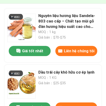
Nguyên liệu hương liệu Sandela-
803 cao cấp – Chất tạo mùi gỗ
đàn hương hiệu suất cao cho
nước hoa cao cấp, chăm sóc cá
MOQ：1 kg
nhân & hương thơm gia dụng
Giá bán：$70-$75
Giá tốt nhất
Liên hệ chúng tôi
Dầu trái cây khô hữu cơ ép lạnh
MOQ：1 KG
Giá bán：$25-$35