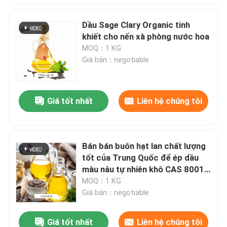
Dầu Sage Clary Organic tinh
khiết cho nến xà phòng nước hoa
Để lại lời nhắn
MOQ：1 KG
Chúng tôi sẽ gọi lại cho bạn sớm!
Giá bán：negotiable
Giá tốt nhất
Liên hệ chúng tôi
Bán bán buôn hạt lan chất lượng
tốt của Trung Quốc để ép dầu
màu nâu tự nhiên khô CAS 8001-
26-1
MOQ：1 KG
Giá bán：negotiable
Gửi đi
Giá tốt nhất
Liên hệ chúng tôi