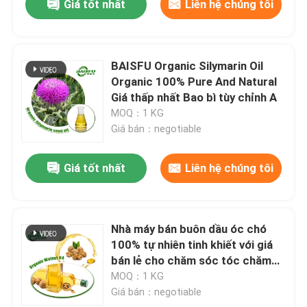
Giá tốt nhất
Liên hệ chúng tôi
BAISFU Organic Silymarin Oil
Organic 100% Pure And Natural
Giá thấp nhất Bao bì tùy chỉnh A
MOQ：1 KG
Giá bán：negotiable
Giá tốt nhất
Liên hệ chúng tôi
Nhà máy bán buôn dầu óc chó
100% tự nhiên tinh khiết với giá
bán lẻ cho chăm sóc tóc chăm
sóc da
MOQ：1 KG
Giá bán：negotiable