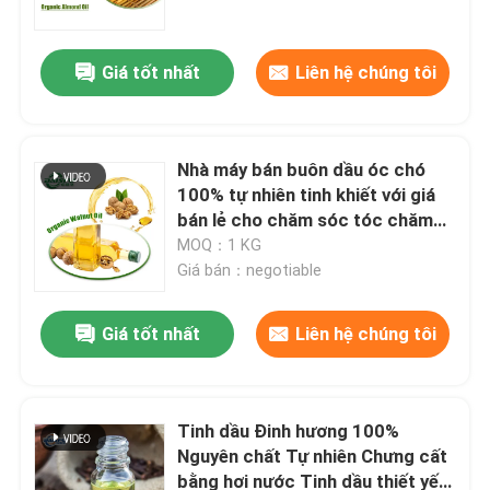
Giá tốt nhất
Liên hệ chúng tôi
Nhà máy bán buôn dầu óc chó
100% tự nhiên tinh khiết với giá
bán lẻ cho chăm sóc tóc chăm
sóc da
MOQ：1 KG
Giá bán：negotiable
Giá tốt nhất
Liên hệ chúng tôi
Nhà
Sản phẩm
Tinh dầu Đinh hương 100%
Nguyên chất Tự nhiên Chưng cất
bằng hơi nước Tinh dầu thiết yếu
Video