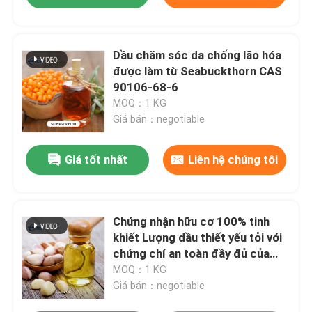
Dầu chăm sóc da chống lão hóa
được làm từ Seabuckthorn CAS
90106-68-6
MOQ：1 KG
Giá bán：negotiable
Giá tốt nhất
Liên hệ chúng tôi
Chứng nhận hữu cơ 100% tinh
khiết Lượng dầu thiết yếu tỏi với
chứng chỉ an toàn đầy đủ của
MSDS
MOQ：1 KG
Giá bán：negotiable