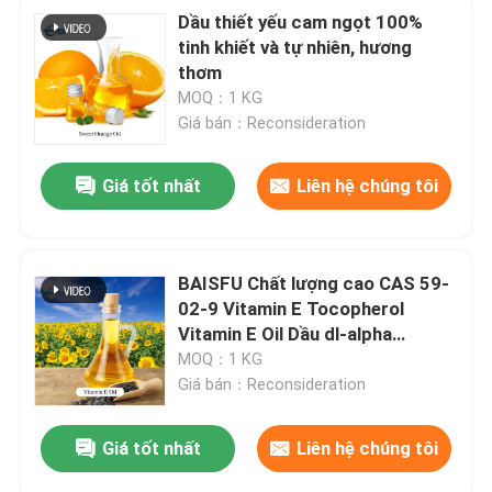
Dầu thiết yếu cam ngọt 100%
tinh khiết và tự nhiên, hương
bột trái cây
thơm
MOQ：1 KG
bột đông khô
Giá bán：Reconsideration
Giá tốt nhất
Liên hệ chúng tôi
Dầu hữu cơ
Các thành phần giảm cân tự nhiên
BAISFU Chất lượng cao CAS 59-
02-9 Vitamin E Tocopherol
Màu sắc tố tự nhiên
Vitamin E Oil Dầu dl-alpha
tocopherol tự nhiên
MOQ：1 KG
Giá bán：Reconsideration
sản phẩm chăm sóc sức khỏe
Giá tốt nhất
Liên hệ chúng tôi