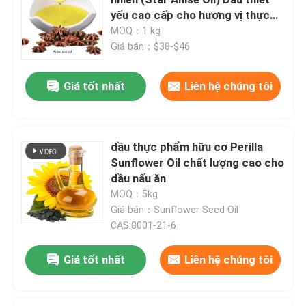
yếu cao cấp cho hương vị thực
phẩm nước hoa & aromatherapy
MOQ：1 kg
hương vị và hương thơm
Giá bán：$38-$46
Hương vị tổng hợp
Giá tốt nhất
Liên hệ chúng tôi
Chất làm lạnh
dầu thực phẩm hữu cơ Perilla
Sunflower Oil chất lượng cao cho
Tinh dầu thực vật tự nhiên
dầu nấu ăn
MOQ：5kg
chiết xuất thực vật tinh khiết
Giá bán：Sunflower Seed Oil
CAS:8001-21-6
Chất làm ngọt
Giá tốt nhất
Liên hệ chúng tôi
Hương vị monomer