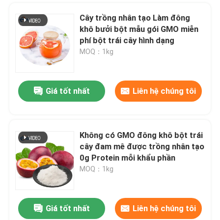
Cây trồng nhân tạo Làm đông
khô bưởi bột mẫu gói GMO miễn
phí bột trái cây hình dạng
MOQ：1kg
Giá tốt nhất
Liên hệ chúng tôi
Không có GMO đông khô bột trái
cây đam mê được trồng nhân tạo
Để lại lời nhắn
0g Protein mỗi khẩu phần
Chúng tôi sẽ gọi lại cho bạn sớm!
MOQ：1kg
Giá tốt nhất
Liên hệ chúng tôi