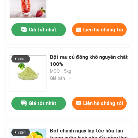
Trình diễn VR
Giá tốt nhất
Liên hệ chúng tôi
Về chúng tôi
Chuyến tham quan nhà máy
Bột rau củ đông khô nguyên chất
100%
MOQ：5kg
Kiểm soát chất lượng
Giá bán：-
Liên hệ với chúng tôi
Giá tốt nhất
Liên hệ chúng tôi
Tin tức
Bột chanh ngay lập tức hòa tan
Hương vị của thực phẩm
trong nước lạnh cho đồ uống làm