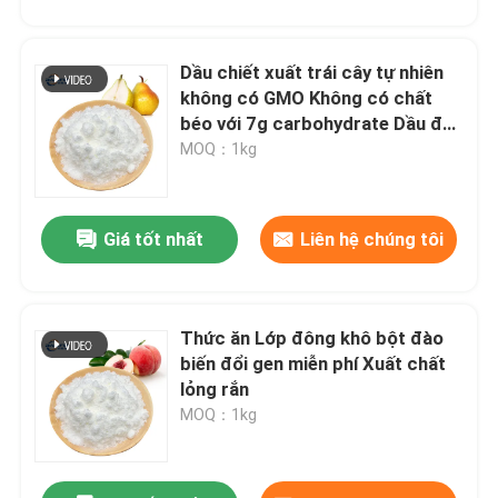
Dầu chiết xuất trái cây tự nhiên
không có GMO Không có chất
béo với 7g carbohydrate Dầu đậu
tuyết khô đông lạnh
MOQ：1kg
Giá tốt nhất
Liên hệ chúng tôi
Gửi đi
Thức ăn Lớp đông khô bột đào
biến đổi gen miễn phí Xuất chất
lỏng rắn
MOQ：1kg