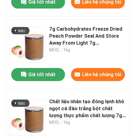
Giá tốt nhất
Liên hệ chúng tôi
7g Carbohydrates Freeze Dried
Peach Powder Seal And Store
Away From Light 7g
Carbohydrate Làm lạnh bột đào
MOQ：1kg
khô
Giá tốt nhất
Liên hệ chúng tôi
Chất liệu nhân tạo đông lạnh khô
ngọt cá đào trắng bột chất
lượng thực phẩm chất lượng 7g
carbohydrate mỗi phần
MOQ：1kg