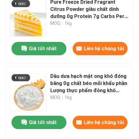
Pure Freeze Dried Fragrant
Citrus Powder giàu chất dinh
bột trái cây
dưỡng 0g Protein 7g Carbs Per
Serving
MOQ：1kg
bột đông khô
Giá tốt nhất
Liên hệ chúng tôi
Dầu hữu cơ
Các thành phần giảm cân tự nhiên
Dầu dưa hạch mật ong khô đóng
băng 0g chất béo mỗi khẩu phần
Lượng thực phẩm đông khô
Màu sắc tố tự nhiên
carbohydrate
MOQ：1kg
sản phẩm chăm sóc sức khỏe
Giá tốt nhất
Liên hệ chúng tôi