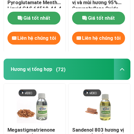
Pyroglutamate Menthol
vị và mùi hương 95%
Liquid CAS 64519-44-4
Caryophyllene Oxide
CAS 1139-30-6
Giá tốt nhất
Giá tốt nhất
Liên hệ chúng tôi
Liên hệ chúng tôi
Hương vị tổng hợp
(72)
Megastigmatrienone
Sandenol 803 hương vị