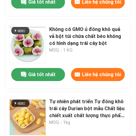
Giá tốt nhất
Liên hệ chúng tôi
Không có GMO ủ đông khô quả
vả bột túi chứa chất béo không
có hình dạng trái cây bột
MOQ：1 KG
Giá tốt nhất
Liên hệ chúng tôi
Tự nhiên phát triển Tự đông khô
trái cây Durian bột mẫu Chất liệu
chiết xuất chất lượng thực phẩm
Bao bì không có GMO
MOQ：1kg