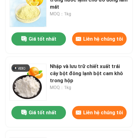
mát
MOQ：1kg
hương vị và hương thơm
Hương vị tổng hợp
Giá tốt nhất
Liên hệ chúng tôi
Chất làm lạnh
Nhập và lưu trữ chiết xuất trái
cây bột đông lạnh bột cam khô
Tinh dầu thực vật tự nhiên
trong hộp
MOQ：1kg
chiết xuất thực vật tinh khiết
Giá tốt nhất
Liên hệ chúng tôi
Chất làm ngọt
Hương vị monomer